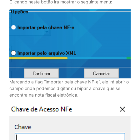
Clicando neste botão irá mostrar o seguinte menu:
Marcando a flag “Importar pela chave NF-e”, ele irá abrir o
campo onde podemos digitar ou bipar a chave que se
encontra na nota fiscal eletrônica.