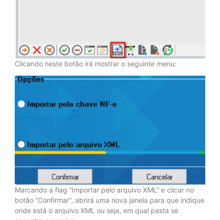
Clicando neste botão irá mostrar o seguinte menu:
Marcando a flag “Importar pelo arquivo XML” e clicar no
botão “Confirmar”, abrirá uma nova janela para que indique
onde está o arquivo XML ou seja, em qual pasta se