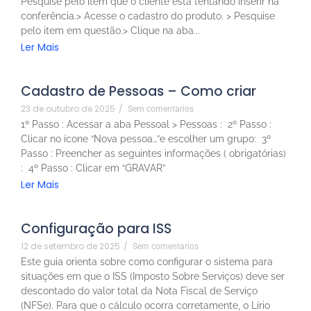
Pesquise pelo item que o cliente está tentando inserir na
conferência.> Acesse o cadastro do produto. > Pesquise
pelo item em questão.> Clique na aba...
Ler Mais
Cadastro de Pessoas – Como criar
23 de outubro de 2025
/
Sem comentarios
1º Passo : Acessar a aba Pessoal > Pessoas : 2º Passo :
Clicar no ícone “Nova pessoa…”e escolher um grupo: 3º
Passo : Preencher as seguintes informações ( obrigatórias)
: 4º Passo : Clicar em “GRAVAR”
Ler Mais
Configuração para ISS
12 de setembro de 2025
/
Sem comentarios
Este guia orienta sobre como configurar o sistema para
situações em que o ISS (Imposto Sobre Serviços) deve ser
descontado do valor total da Nota Fiscal de Serviço
(NFSe). Para que o cálculo ocorra corretamente, o Lírio