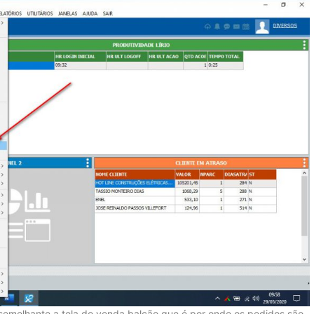
 semelhante a tela do venda balcão que é por onde os pedidos são