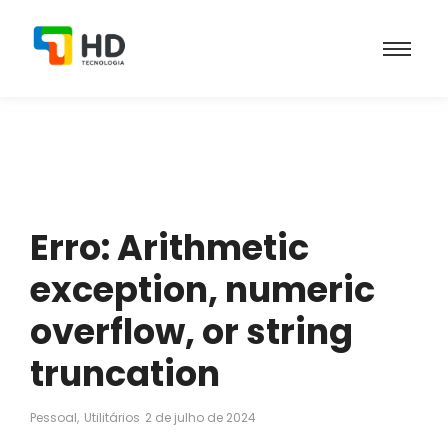
Erro: Arithmetic
exception, numeric
overflow, or string
truncation
Pessoal
,
Utilitários
2 de julho de 2024