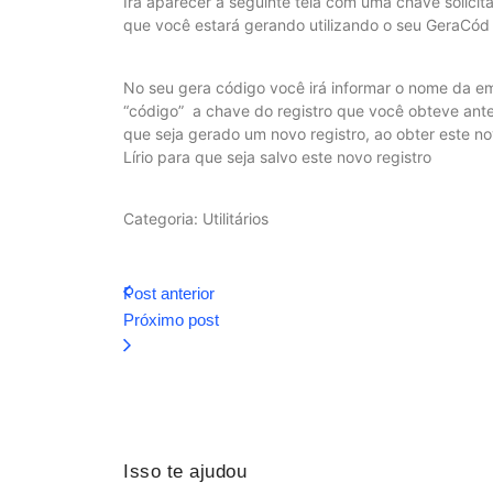
Irá aparecer a seguinte tela com uma chave solicit
que você estará gerando utilizando o seu GeraCód
No seu gera código você irá informar o nome da e
“código” a chave do registro que você obteve anter
que seja gerado um novo registro, ao obter este n
Lírio para que seja salvo este novo registro
Categoria: Utilitários
Post anterior
Próximo post
Isso te ajudou