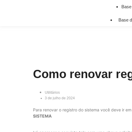
Base
Base d
Como renovar regi
Utilitários
3 de julho de 2024
Para renovar o registro do sistema você deve ir e
SISTEMA