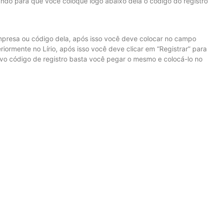
ando para que você coloque logo abaixo dela o código do registro
mpresa ou código dela, após isso você deve colocar no campo
iormente no Lírio, após isso você deve clicar em “Registrar” para
ovo código de registro basta você pegar o mesmo e colocá-lo no