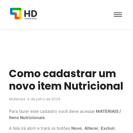
Como cadastrar um
novo item Nutricional
Materiais
4 de julho de 2024
Para fazer este cadastro você deve acessar
MATERIAIS /
Itens Nutricionais
.
A tela irá abrir e trará os botões
Novo
,
Alterar
,
Excluir
,