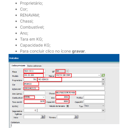
Proprietário;
Cor;
RENAVAM;
Chassi;
Combustível;
Ano;
Tara em KG;
Capacidade KG;
Para concluir clico no ícone
gravar
.