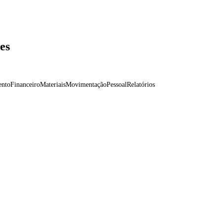
es
ento
Financeiro
Materiais
Movimentação
Pessoal
Relatórios
 na Entrada de Produtos
tar
Configuração de CBENEF