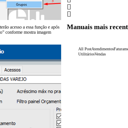
Manuais mais recent
terão acesso a essa função e após
ado” conforme mostra imagem
All Post
Atendimentos
Faturam
Utilitários
Vendas
Preenchimento de Frete
Nota Fiscal Complemen