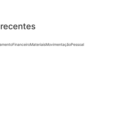
 recentes
ramento
Financeiro
Materiais
Movimentação
Pessoal
ete na Entrada de Produtos
entar
Configuração de CBENEF