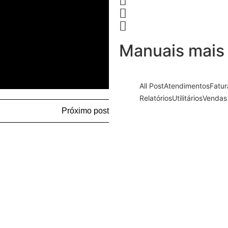
Manuais mais
All Post
Atendimentos
Fatu
Relatórios
Utilitários
Vendas
Preenchimento de Fr
Próximo post
Nota Fiscal Complem