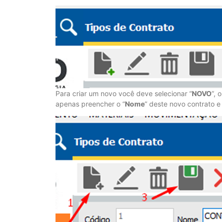
Para criar um novo você deve selecionar “
NOVO
”, 
apenas preencher o “
Nome
” deste novo contrato e