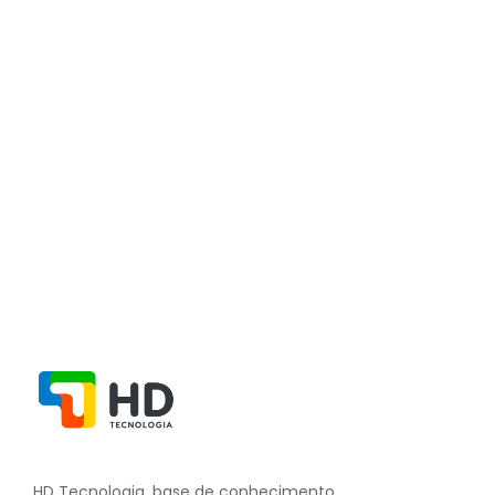
Tutorial de solicitação de compras
20 de junho de 2024
/
Sem comentários
Ler Mais
HD Tecnologia, base de conhecimento.