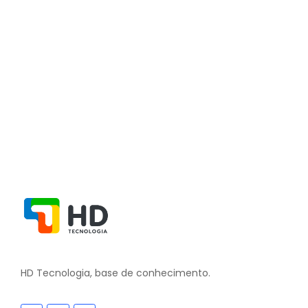
Ler Mais
Tutorial de como acessar o Lírio Nuvem
26 de junho de 2024
/
Sem comentários
Ler Mais
HD Tecnologia, base de conhecimento.