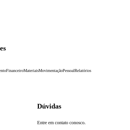
es
ento
Financeiro
Materiais
Movimentação
Pessoal
Relatórios
ete na Entrada de Produtos
entar
Configuração de CBENEF
Dúvidas
Entre em contato conosco.