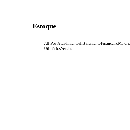
Estoque
All Post
Atendimentos
Faturamento
Financeiro
Materia
Utilitários
Vendas
Gerar inventário de produtos a
Excel
6 de agosto de 2024
/
Sem comentários
Antes de importar um arquivo XLS para o Lírio, é neces
corretamente no Lírio e ter o Excel instalado em 
inventário no Excel conforme os produtos que temos c
criação mostrado na imagem.
Ler Mais
Tutorial relatório de giro de esto
2 de julho de 2024
/
Sem comentários
Ler Mais