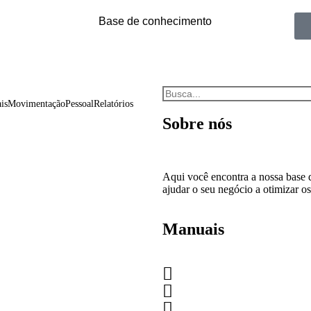
Base de conhecimento
is
Movimentação
Pessoal
Relatórios
Sobre nós
 partir de planilha
Aqui você encontra a nossa base
sário ter os produtos cadastrados
ajudar o seu negócio a otimizar os
sua máquina. Criaremos o nosso
adastrado, seguiremos o modelo de
 Após...
Manuais
que