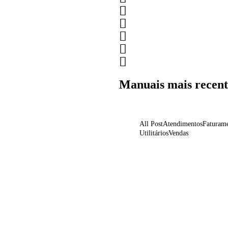
Manuais mais recent
All Post
Atendimentos
Faturam
Utilitários
Vendas
Preenchimento de Fr
Nota Fiscal Complem