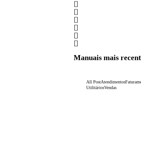
Manuais mais recent
All Post
Atendimentos
Faturam
Utilitários
Vendas
Preenchimento de Frete
Nota Fiscal Complemen