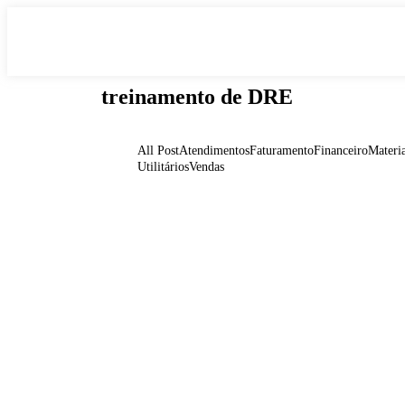
treinamento de DRE
All Post
Atendimentos
Faturamento
Financeiro
Materia
Utilitários
Vendas
Tutorial treinamento de DRE
20 de junho de 2024
/
Sem comentários
Ler Mais