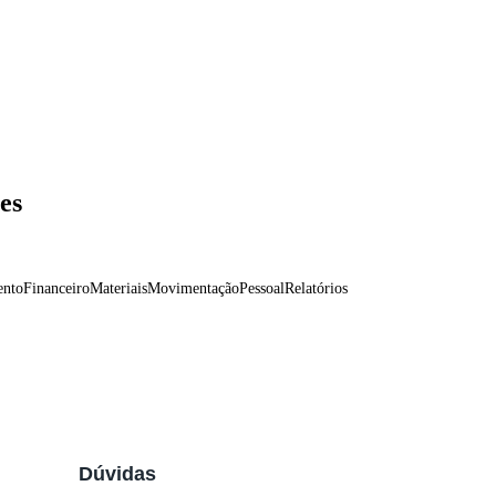
es
ento
Financeiro
Materiais
Movimentação
Pessoal
Relatórios
 na Entrada de Produtos
tar
Configuração de CBENEF
Dúvidas