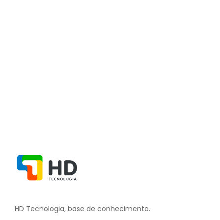
Tutorial de como ativar e desativar NFC
e
26 de junho de 2024
/
Sem comentários
Ler Mais
HD Tecnologia, base de conhecimento.