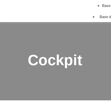
Base
Base d
Cockpit