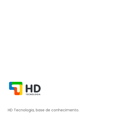
Tutorial de cancelamento da emissão
de receita
2 de julho de 2024
/
Sem comentários
Ler Mais
HD Tecnologia, base de conhecimento.