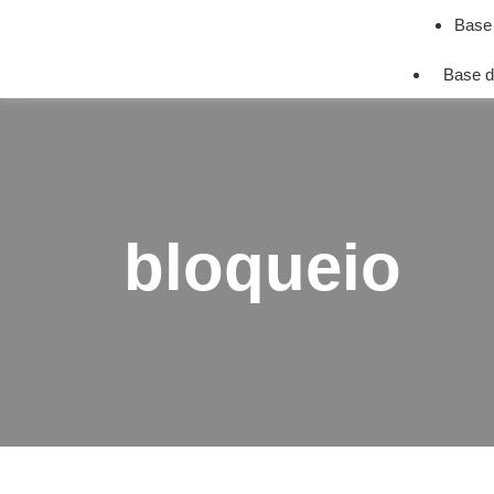
Base
Base d
bloqueio